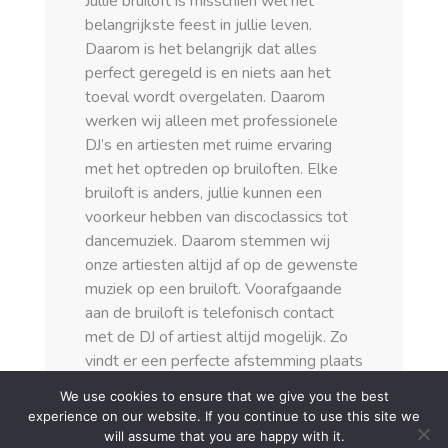
Jullie bruiloft is misschien wel het
belangrijkste feest in jullie leven.
Daarom is het belangrijk dat alles
perfect geregeld is en niets aan het
toeval wordt overgelaten. Daarom
werken wij alleen met professionele
DJ’s en artiesten met ruime ervaring
met het optreden op bruiloften. Elke
bruiloft is anders, jullie kunnen een
voorkeur hebben van discoclassics tot
dancemuziek. Daarom stemmen wij
onze artiesten altijd af op de gewenste
muziek op een bruiloft. Voorafgaande
aan de bruiloft is telefonisch contact
met de DJ of artiest altijd mogelijk. Zo
vindt er een perfecte afstemming plaats
en kunnen jullie op jullie feest zorgeloos
We use cookies to ensure that we give you the best
genieten!
experience on our website. If you continue to use this site we
will assume that you are happy with it.