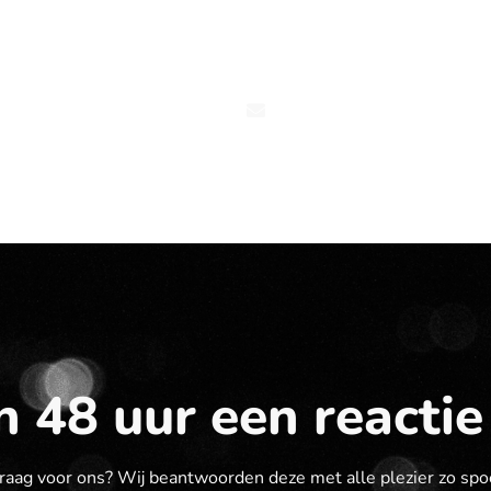
Concepten
AV Rentals
Installaties
Impres
 48 uur een reactie
raag voor ons? Wij beantwoorden deze met alle plezier zo spo