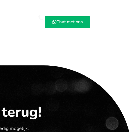
sies
Contact
Chat met ons
 terug!
edig mogelijk.