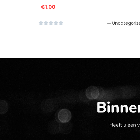
€
1.00
Uncategoriz





Binnen
Heeft u een v