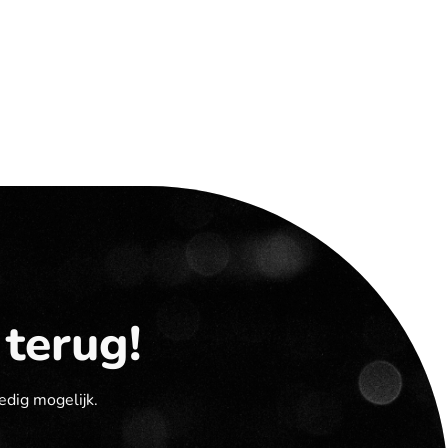
 terug!
edig mogelijk.